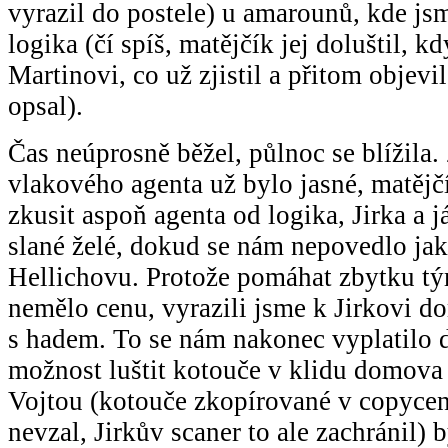
vyrazil do postele) u amarounů, kde jsm
logika (čí spíš, matějčík jej doluštil, k
Martinovi, co už zjistil a přitom objevil
opsal).
Čas neúprosně běžel, půlnoc se blížila
vlakového agenta už bylo jasné, matějč
zkusit aspoň agenta od logika, Jirka a j
slané želé, dokud se nám nepovedlo ja
Hellichovu. Protože pomáhat zbytku t
nemělo cenu, vyrazili jsme k Jirkovi d
s hadem. To se nám nakonec vyplatilo 
možnost luštit kotouče v klidu domova 
Vojtou (kotouče zkopírované v copycen
nevzal, Jirkův scaner to ale zachránil) 