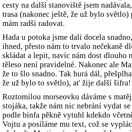
cesty na další stanoviště jsem nadávala
trasa (nakonec ještě, že už bylo světlo) 
mám radši radovat.
Hada u potoka jsme dali docela snadno,
ihned, přesto nám to trvalo nečekaně dl
skládat a lepit, navíc nám dost dlouho 
těleso není pravidelné. Nakonec ale Mart
že to šlo snadno. Tak hurá dál, přešplhat
že už bylo to světlo), ať žije další šifra!
Roztomilou morseovku dáváme s matě
stojáka, takže nám nic nebrání vydat se 
podle binfa pěkně vytuhl kdekdo včetn
Vojtu a posíláme mu text, což se vyplácí