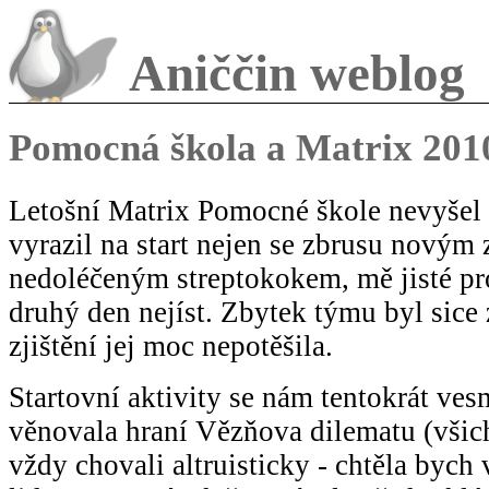
Aniččin weblog
Pomocná škola a Matrix 201
Letošní Matrix Pomocné škole nevyšel 
vyrazil na start nejen se zbrusu novým 
nedoléčeným streptokokem, mě jisté p
druhý den nejíst. Zbytek týmu byl sice 
zjištění jej moc nepotěšila.
Startovní aktivity se nám tentokrát vesm
věnovala hraní Vězňova dilematu (všich
vždy chovali altruisticky - chtěla bych vě