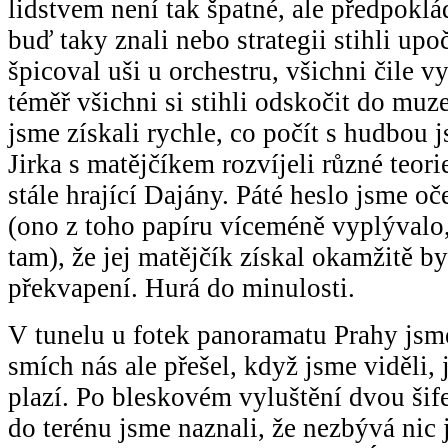
lidstvem není tak špatné, ale předpoklá
buď taky znali nebo strategii stihli upoč
špicoval uši u orchestru, všichni čile 
téměř všichni si stihli odskočit do muze
jsme získali rychle, co počít s hudbou j
Jirka s matějčíkem rozvíjeli různé teori
stále hrající Dajány. Páté heslo jsme oč
(ono z toho papíru víceméně vyplývalo
tam), že jej matějčík získal okamžitě b
překvapení. Hurá do minulosti.
V tunelu u fotek panoramatu Prahy jsme
smích nás ale přešel, když jsme viděli, 
plazí. Po bleskovém vyluštění dvou šife
do terénu jsme naznali, že nezbývá nic j