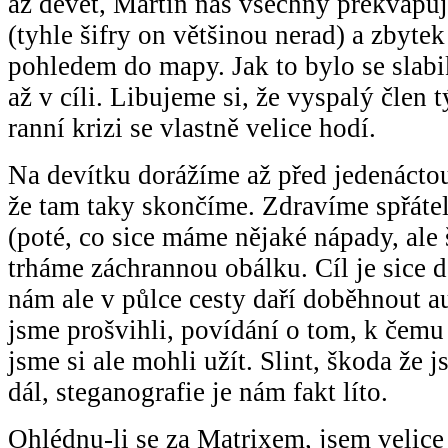
až devět, Martin nás všechny překvapu
(tyhle šifry on většinou nerad) a zbytek
pohledem do mapy. Jak to bylo se slab
až v cíli. Libujeme si, že vyspalý člen
ranní krizi se vlastně velice hodí.
Na devítku dorážíme až před jedenáctou,
že tam taky skončíme. Zdravíme spřáte
(poté, co sice máme nějaké nápady, ale š
trháme záchrannou obálku. Cíl je sice 
nám ale v půlce cesty daří doběhnout a
jsme prošvihli, povídání o tom, k čemu 
jsme si ale mohli užít. Slint, škoda že 
dál, steganografie je nám fakt líto.
Ohlédnu-li se za Matrixem, jsem velice