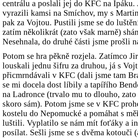
centrálu a poslali jej do KFC na Ípáku.
vyrazili kamsi na Smíchov, my s Marti
pak za Vojtou. Pustili jsme se do luštěn
zatím několikrát (zato však marně) shán
Nesehnala, do druhé části jsme prošli n
Potom se hra pěkně rozjela. Zatímco Ji
louskali jednu šifru za druhou, já s Voj
přicmrndávali v KFC (dali jsme tam Bra
se mi docela dost líbily a tapířího Bend
na Ladronce (trvalo mu to dlouho, zato
skoro sám). Potom jsme se v KFC prohod
kostelu do Nepomucké a pomáhat s měř
luštili. Vyplatilo se nám mít foťáky a int
posílat. Sešli jsme se s dvěma kotouči (