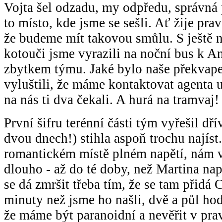
Vojta šel odzadu, my odpředu, správná 
to místo, kde jsme se sešli. Ať žije pr
že budeme mít takovou smůlu. S ještě 
kotouči jsme vyrazili na noční bus k An
zbytkem týmu. Jaké bylo naše překvape
vyluštili, že máme kontaktovat agenta 
na nás ti dva čekali. A hurá na tramvaj!
První šifru terénní části tým vyřešil dří
dvou dnech!) stihla aspoň trochu najíst.
romantickém místě plném napětí, nám v
dlouho - až do té doby, než Martina nap
se dá zmršit třeba tím, že se tam přidá 
minuty než jsme ho našli, dvě a půl ho
že máme být paranoidní a nevěřit v pra