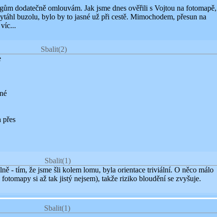
 orgům dodatečně omlouvám. Jak jsme dnes ověřili s Vojtou na fotomapě
vytáhl buzolu, bylo by to jasné už při cestě. Mimochodem, přesun na
víc...
Sbalit
(2)
e
ané
 přes
Sbalit
(1)
lně - tím, že jsme šli kolem lomu, byla orientace triviální. O něco málo
 z fotomapy si až tak jistý nejsem), takže riziko bloudění se zvyšuje.
Sbalit
(1)