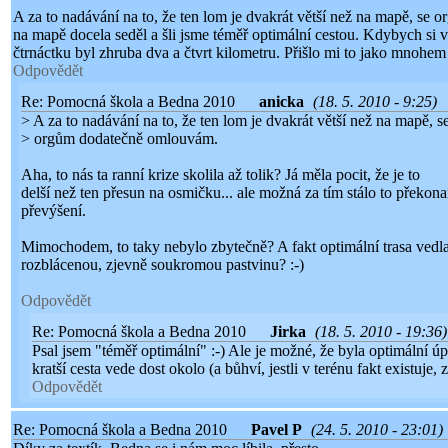
A za to nadávání na to, že ten lom je dvakrát větší než na mapě, se
na mapě docela seděl a šli jsme téměř optimální cestou. Kdybych si 
čtrnáctku byl zhruba dva a čtvrt kilometru. Přišlo mi to jako mnohem 
Odpovědět
Re: Pomocná škola a Bedna 2010
anicka
(18. 5. 2010 - 9:25)
> A za to nadávání na to, že ten lom je dvakrát větší než na mapě, s
> orgům dodatečně omlouvám.
Aha, to nás ta ranní krize skolila až tolik? Já měla pocit, že je to
delší než ten přesun na osmičku... ale možná za tím stálo to překon
převýšení.
Mimochodem, to taky nebylo zbytečně? A fakt optimální trasa vedla
rozblácenou, zjevně soukromou pastvinu? :-)
Odpovědět
Re: Pomocná škola a Bedna 2010
Jirka
(18. 5. 2010 - 19:36)
Psal jsem "téměř optimální" :-) Ale je možné, že byla optimální úp
kratší cesta vede dost okolo (a bůhví, jestli v terénu fakt existuje,
Odpovědět
Re: Pomocná škola a Bedna 2010
Pavel P
(24. 5. 2010 - 23:01)