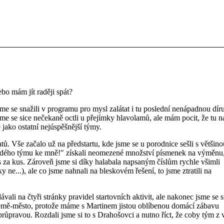
bo mám jít raději spát?
me se snažili v programu pro mysl zalátat i tu poslední nenápadnou díru
me se sice nečekaně octli u přejímky hlavolamů, ale mám pocit, že tu n
ako ostatní nejúspěšnější týmy.
ů. Vše začalo už na předstartu, kde jsme se u porodnice sešli s většino
každého týmu ke mně!" získali neomezené množství písmenek na výměnu,
s za kus. Zároveň jsme si díky halabala napsaným číslům rychle všimli
ky ne...), ale co jsme nahnali na bleskovém řešení, to jsme ztratili na
ávali na čtyři stránky pravidel startovních aktivit, ale nakonec jsme se s
y Země-město, protože máme s Martinem jistou oblíbenou domácí zábavu
průpravou. Rozdali jsme si to s Drahošovci a nutno říct, že coby tým z v