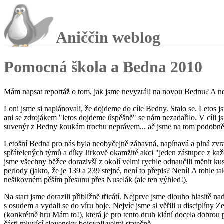
Aniččin weblog
Pomocná škola a Bedna 2010
Mám napsat reportáž o tom, jak jsme nevyzráli na novou Bednu? A ne
Loni jsme si naplánovali, že dojdeme do cíle Bedny. Stalo se. Letos js
ani se zdrojákem "letos dojdeme úspěšně" se nám nezadařilo. V cíli js
suvenýr z Bedny koukám trochu neprávem... ač jsme na tom podobně j
Letošní Bedna pro nás byla neobyčejně zábavná, napínavá a plná zvrat
spřátelených týmů a díky Jirkově okamžité akci "jeden zástupce z 
jsme všechny běžce dorazivší z okolí velmi rychle odnaučili měnit ku
periody (jakto, že je 139 a 239 stejné, není to přepis? Není! A tohle ta
nešikovném pěším přesunu přes Nuselák (ale ten výhled!).
Na start jsme dorazili přibližně třicátí. Nejprve jsme dlouho hlasitě nad
s osudem a vydali se do víru boje. Nejvíc jsme si věřili u disciplín
(konkrétně hru Mám to!), která je pro tento druh klání docela dobrou 
části mluvící slovensky bojovali velmi statečně.