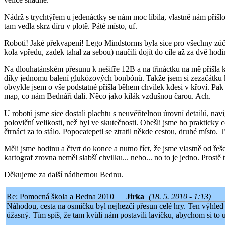
Nádrž s trychtýřem u jedenáctky se nám moc líbila, vlastně nám přišlo 
tam vedla skrz díru v plotě. Páté místo, uf.
Roboti! Jaké překvapení! Lego Mindstorms byla sice pro všechny zúča
kola vpředu, zadek tahal za sebou) naučili dojít do cíle až za dvě hodi
Na dlouhatánském přesunu k nešifře 12B a na třináctku na mě přišla k
díky jednomu balení glukózových bonbónů. Takže jsem si zezačátku kr
obvykle jsem o vše podstatné přišla během chvilek kdesi v křoví. Pak u
map, co nám Bednáři dali. Něco jako kilák vzdušnou čarou. Ach.
U robotů jsme sice dostali plachtu s neuvěřitelnou úrovní detailů, navi
poloviční velikosti, než byl ve skutečnosti. Obešli jsme ho prakticky c
čtrnáct za to stálo. Popocatepetl se ztratil někde cestou, druhé místo. 
Měli jsme hodinu a čtvrt do konce a nutno říct, že jsme vlastně od ře
kartograf zrovna neměl slabší chvilku... nebo... no to je jedno. Prostě t
Děkujeme za další nádhernou Bednu.
Re: Pomocná škola a Bedna 2010
Jirka
(18. 5. 2010 - 1:13)
Náhodou, cesta na osmičku byl nejhezčí přesun celé hry. Ten výhled
úžasný. Tím spíš, že tam kvůli nám postavili lavičku, abychom si to u