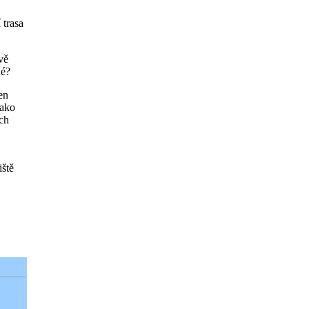
 trasa
vě
né?
en
jako
ech
iště