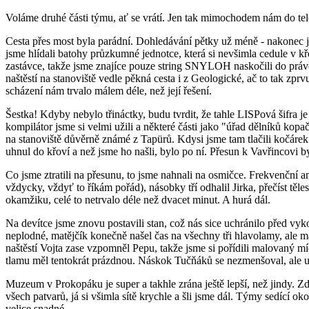
Voláme druhé části týmu, ať se vrátí. Jen tak mimochodem nám do tele
Cesta přes most byla parádní. Dohledávání pětky už méně - nakonec js
jsme hlídali batohy průzkumné jednotce, která si nevšimla cedule v kř
zastávce, takže jsme znajíce pouze string SNYLOH naskočili do právě 
naštěstí na stanoviště vedle pěkná cesta i z Geologické, ač to tak zprv
scházení nám trvalo málem déle, než její řešení.
Šestka! Kdyby nebylo třináctky, budu tvrdit, že tahle LISPová šifra je
kompilátor jsme si velmi užili a některé části jako "úřad dělníků kop
na stanoviště důvěrně známé z Tapürů. Kdysi jsme tam tlačili kočárek
uhnul do křoví a než jsme ho našli, bylo po ní. Přesun k Vavřincovi by
Co jsme ztratili na přesunu, to jsme nahnali na osmičce. Frekvenční a
vždycky, vždyť to říkám pořád), násobky tří odhalil Jirka, přečíst tě
okamžiku, celé to netrvalo déle než dvacet minut. A hurá dál.
Na devítce jsme znovu postavili stan, což nás sice uchránilo před vy
neplodné, matějčík konečně našel čas na všechny tři hlavolamy, ale 
naštěstí Vojta zase vzpomněl Pepu, takže jsme si pořídili malovaný míč
tlamu měl tentokrát prázdnou. Náskok Tučňáků se nezmenšoval, ale už
Muzeum v Prokopáku je super a takhle zrána ještě lepší, než jindy. Zd
všech patvarů, já si všimla sítě krychle a šli jsme dál. Týmy sedící 
velice snadné.