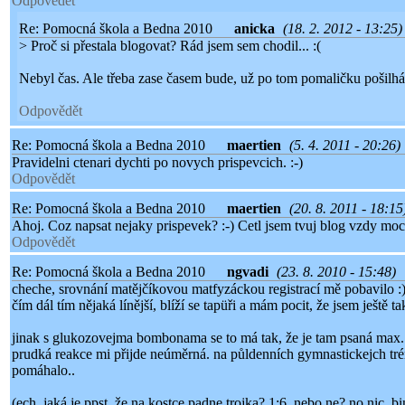
Odpovědět
Re: Pomocná škola a Bedna 2010
anicka
(18. 2. 2012 - 13:25)
> Proč si přestala blogovat? Rád jsem sem chodil... :(
Nebyl čas. Ale třeba zase časem bude, už po tom pomaličku pošilhá
Odpovědět
Re: Pomocná škola a Bedna 2010
maertien
(5. 4. 2011 - 20:26)
Pravidelni ctenari dychti po novych prispevcich. :-)
Odpovědět
Re: Pomocná škola a Bedna 2010
maertien
(20. 8. 2011 - 18:15
Ahoj. Coz napsat nejaky prispevek? :-) Cetl jsem tvuj blog vzdy moc
Odpovědět
Re: Pomocná škola a Bedna 2010
ngvadi
(23. 8. 2010 - 15:48)
cheche, srovnání matějčíkovou matfyzáckou registrací mě pobavilo :) 
čím dál tím nějaká línější, blíží se tapüři a mám pocit, že jsem ještě
jinak s glukozovejma bombonama se to má tak, že je tam psaná max. d
prudká reakce mi přijde neúměrná. na půldenních gymnastickejch trén
pomáhalo..
(ech, jaká je ppst, že na kostce padne trojka? 1:6, nebo ne? no nic, b