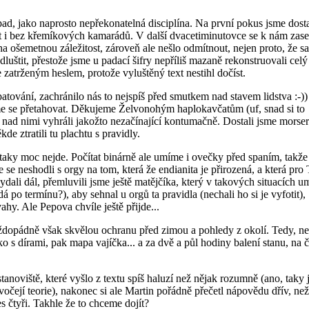
ad, jako naprosto nepřekonatelná disciplína. Na první pokus jsme dosta
at i bez křemíkových kamarádů. V další dvacetiminutovce se k nám zase
 na ošemetnou záležitost, zároveň ale nešlo odmítnout, nejen proto, že s
uštit, přestože jsme u padací šifry nepříliš mazaně rekonstruovali celý 
atrženým heslem, protože vyluštěný text nestihl dočíst.
atování, zachránilo nás to nejspíš před smutkem nad stavem lidstva :-))
sme se přetahovat. Děkujeme Želvonohým haplokavčatům (uf, snad si to
e nad nimi vyhráli jakožto nezačínající kontumačně. Dostali jsme morse
e ztratili tu plachtu s pravidly.
m taky moc nejde. Počítat binárně ale umíme i ovečky před spaním, takže
 se neshodli s orgy na tom, která že endianita je přirozená, a která pro 
vydali dál, přemluvili jsme ještě matějčíka, který v takových situacích u
 po termínu?), aby sehnal u orgů ta pravidla (nechali ho si je vyfotit),
hy. Ale Pepova chvíle ještě přijde...
 každopádně však skvělou ochranu před zimou a pohledy z okolí. Tedy, ne
o s dírami, pak mapa vajíčka... a za dvě a půl hodiny balení stanu, na 
stanoviště, které vyšlo z textu spíš haluzí než nějak rozumně (ano, taky
ivočejí teorie), nakonec si ale Martin pořádně přečetl nápovědu dřív, než
s čtyři. Takhle že to chceme dojít?