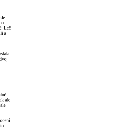
kde
 na
ě. Leč
li a
oslala
edvoj
plně
ak ale
 ale
nocení
 to