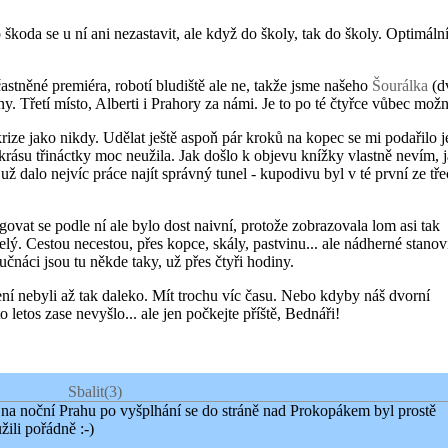
škoda se u ní ani nezastavit, ale když do školy, tak do školy. Optimální
stněné premiéra, robotí bludiště ale ne, takže jsme našeho
Šourálka
(d
ny. Třetí místo, Alberti i Prahory za námi. Je to po té čtyřce vůbec mož
rize jako nikdy. Udělat ještě aspoň pár kroků na kopec se mi podařilo j
ásu třináctky moc neužila. Jak došlo k objevu knížky vlastně nevím, 
ž dalo nejvíc práce najít správný tunel - kupodivu byl v té první ze tř
govat se podle ní ale bylo dost naivní, protože zobrazovala lom asi tak
elý. Cestou necestou, přes kopce, skály, pastvinu... ale nádherné stanov
Tučnáci jsou tu někde taky, už přes čtyři hodiny.
šení nebyli až tak daleko. Mít trochu víc času. Nebo kdyby náš dvorní
o letos zase nevyšlo... ale jen počkejte příště, Bednáři!
Sbalit
(3)
 na noční Prahu po vyšplhání se do stráně nad Prokopákem byl prostě
žili pořádně :-)