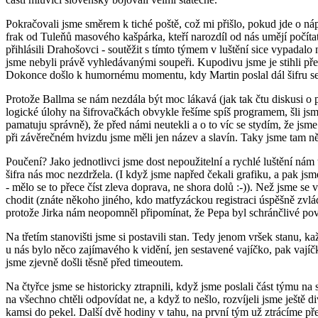
Pokračovali jsme směrem k tiché poště, což mi přišlo, pokud jde o náp
frak od Tuleňů masového kašpárka, kteří narozdíl od nás umějí počít
přihlásili Drahošovci - soutěžit s tímto týmem v luštění sice vypadalo
jsme nebyli právě vyhledávanými soupeři. Kupodivu jsme je stihli předl
Dokonce došlo k humornému momentu, kdy Martin poslal dál šifru se z
Protože Ballma se nám nezdála být moc lákavá (jak tak čtu diskusi o p
logické úlohy na šifrovačkách obvykle řešíme spíš programem, šli j
pamatuju správně), že před námi neutekli a o to víc se stydím, že jsm
při závěrečném hvizdu jsme měli jen název a slavín. Taky jsme tam někd
Poučení? Jako jednotlivci jsme dost nepoužitelní a rychlé luštění ná
šifra nás moc nezdržela. (I když jsme napřed čekali grafiku, a pak jsme
- mělo se to přece číst zleva doprava, ne shora dolů :-)). Než jsme se 
chodit (znáte někoho jiného, kdo matfyzáckou registraci úspěšně zvládá
protože Jirka nám neopomněl připomínat, že Pepa byl schránčlivé pova
Na třetím stanovišti jsme si postavili stan. Tedy jenom vršek stanu,
u nás bylo něco zajímavého k vidění, jen sestavené vajíčko, pak vajíčk
jsme zjevně došli těsně před timeoutem.
Na čtyřce jsme se historicky ztrapnili, když jsme poslali část týmu na 
na všechno chtěli odpovídat ne, a když to nešlo, rozvíjeli jsme ještě d
kamsi do pekel. Další dvě hodiny v tahu, na první tým už ztrácíme pře