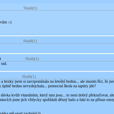
Sbalit
(1)
vám :-)
Sbalit
(1)
)
Sbalit
(1)
 rad.
Sbalit
(1)
a hezky jsem si zavzpomínala na letošní bednu... ale musim říct, že js
 tak úplně bednu nevydejchala... pomocná škola na tapüry jde?
ávka kvůli vitamínům, který tam jsou... to neni dobrý překračovat, ale
incích jsme jich vždycky spořádali děsný hafo a fakt to na přísun ener
inárka mě snad zachrání:))