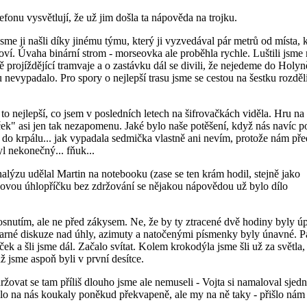
fonu vysvětlují, že už jim došla ta nápověda na trojku.
me ji našli díky jinému týmu, který ji vyzvedával pár metrů od místa, 
oví. Úvaha binární strom - morseovka ale proběhla rychle. Luštili jsme
projíždějící tramvaje a o zastávku dál se divili, že nejedeme do Holyn
u nevypadalo. Pro spory o nejlepší trasu jsme se cestou na šestku rozděli
 to nejlepší, co jsem v posledních letech na šifrovačkách viděla. Hru na
aček" asi jen tak nezapomenu. Jaké bylo naše potěšení, když nás navíc p
 do krpálu... jak vypadala sedmička vlastně ani nevím, protože nám př
l nekonečný... fňuk...
nalýzu udělal Martin na notebooku (zase se ten krám hodil, stejně jako
lesovou úhlopříčku bez zdržování se nějakou nápovědou už bylo dílo
kosnutím, ale ne před zákysem. Ne, že by ty ztracené dvě hodiny byly ú
marné diskuze nad úhly, azimuty a natočenými písmenky byly únavné. P
ek a šli jsme dál. Začalo svítat. Kolem krokodýla jsme šli už za světla,
 jsme aspoň byli v první desítce.
ržovat se tam příliš dlouho jsme ale nemuseli - Vojta si namaloval sjed
okolo na nás koukaly poněkud překvapeně, ale my na ně taky - přišlo nám