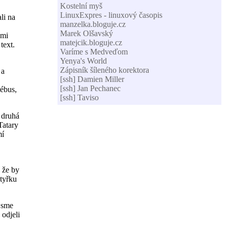
Kostelní myš
LinuxExpres - linuxový časopis
li na
manzelka.bloguje.cz
Marek Olšavský
ami
matejcik.bloguje.cz
text.
Varíme s Medveďom
Yenya's World
Zápisník šíleného korektora
 a
[ssh] Damien Miller
[ssh] Jan Pechanec
rébus,
[ssh] Taviso
 druhá
Tatary
mí
 že by
čtyřku
 jsme
 odjeli