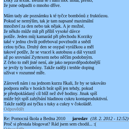
Díky za textík. Bedna se i nám moc líbila, přesto,
že jsme odpadli o mnoho dříve.
Mám tady ale poznámku k té tyčce bombónů z fruktózou.
Pokud se nemýlím, tak je tam napsané maximální
množství za den nebo tak nějak. A je možné,
že někdo může mít při příliš vysoké dávce
potíže. Jeden můj kamarád při přechodu Korziky
také v jednu chvíli potřeboval povzbudit a snědl
celou tyčku. Druhý den se osypal vyrážkou a měl
takové potíže, že se vracel k autobusu a dál vyrazil
až po srovnání Zyrtexem nebo něčím podobným.
Z čeho to měl jisté není, ale jako nepravděpodobnější
se jevily ty bombóny. Takže raději i tenhle doping
užívat v rozumné míře.
Zároveň nám i na jednom kurzu říkali, že by se takováto
podpora měla v horách brát spíš jen tehdy, pokud
je předpokládaný cíl blíž než dvě hodiny. Jinak spíš
může být spíš zahýbání hladinou cukru kontaproduktivní.
Takže raději asi tyčku s tuky a cukry v čokoládě.
Odpovědět
Re: Pomocná škola a Bedna 2010
jaroslav
(18. 2. 2012 - 12:52)
Proč si přestala blogovat? Rád jsem sem chodil... :(