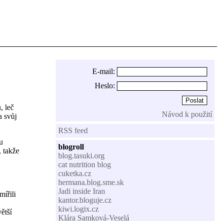
E-mail:
Heslo:
, leč
Návod k použití
a svůj
RSS feed
u
blogroll
 takže
blog.tasuki.org
cat nutrition blog
cuketka.cz
hermana.blog.sme.sk
Jadi inside Iran
mířili
kantor.bloguje.cz
kiwi.logix.cz
ětší
Klára Samková-Veselá