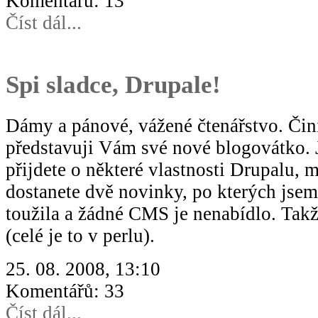
Komentářů: 13
Číst dál...
Spi sladce, Drupale!
Dámy a pánové, vážené čtenářstvo. Činí
představuji Vám své nové blogovátko. J
přijdete o některé vlastnosti Drupalu, m
dostanete dvě novinky, po kterých jse
toužila a žádné CMS je nenabídlo. Tak
(celé je to v perlu).
25. 08. 2008, 13:10
Komentářů: 33
Číst dál...