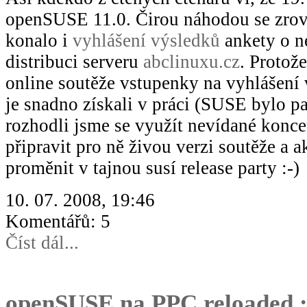
openSUSE 11.0. Čirou náhodou se zrov
konalo i
vyhlášení výsledků
ankety o n
distribuci serveru
abclinuxu.cz
. Protože
online soutěže vstupenky na vyhlášení v
je snadno získali v práci (SUSE bylo p
rozhodli jsme se využít nevídané konce
připravit pro ně živou verzi soutěže a 
proměnit v tajnou susí release party :-)
10. 07. 2008, 19:46
Komentářů: 5
Číst dál...
openSUSE na PPC reloaded :