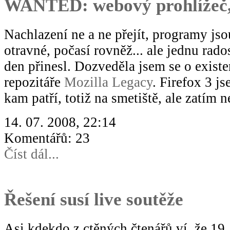
WANTED: webový prohlížeč, 
Nachlazení ne a ne přejít, programy jso
otravné, počasí rovněž... ale jednu rado
den přinesl. Dozveděla jsem se o exist
repozitáře
Mozilla Legacy
. Firefox 3 j
kam patří, totiž na smetiště, ale zatím n
14. 07. 2008, 22:14
Komentářů: 23
Číst dál...
Řešení susí live soutěže
Asi kdekdo z ctěných čtenářů ví, že 19.