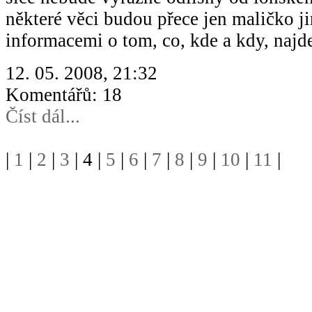
některé věci budou přece jen maličko ji
informacemi o tom, co, kde a kdy, najd
12. 05. 2008, 21:32
Komentářů: 18
Číst dál...
|
1
|
2
|
3
| 4 |
5
|
6
|
7
|
8
|
9
|
10
|
11
|