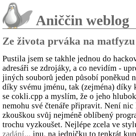
Aniččin weblog
Ze života prváka na matfyzu
Pustila jsem se takhle jednou do hackov
adresáři se zdrojáky, a co nevidím - up
jiných souborů jeden působí poněkud ne
díky svému jménu, tak (zejména) díky
se cokli.cpp a myslím, že o jeho hlub
nemohu své čtenáře připravit. Není nic 
zkouškou svůj nejméně oblíbený progr
trochu vyzkoušet. Nejlépe zcela ve sty
zadání
... inu, na jedničku to tenkrát ku