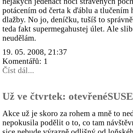
nějakých jedenáct nocí strávených poc
potácením od čerta k ďáblu a tlučením
dlažby. No jo, deníčku, tušíš to správně
teda fakt supermegahustej úlet. Ale slib
neudělám.
19. 05. 2008, 21:37
Komentářů: 1
Číst dál...
Už ve čtvrtek: otevřenéSUSE
Akce už je skoro za rohem a mně to ned
nepokusila podělit o to, co tam návště
sice nebude výrazně odlišný od loňskéh