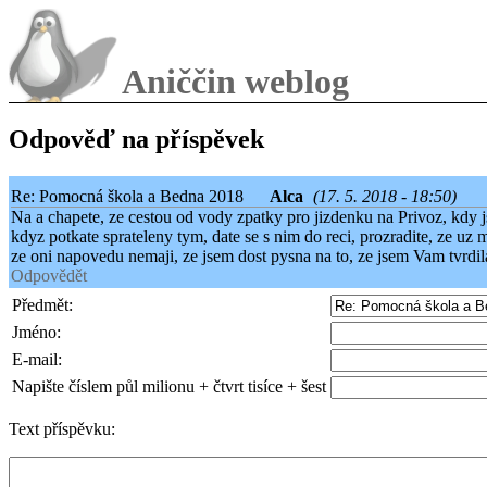
Aniččin weblog
Odpověď na příspěvek
Re: Pomocná škola a Bedna 2018
Alca
(17. 5. 2018 - 18:50)
Na a chapete, ze cestou od vody zpatky pro jizdenku na Privoz, kdy jst
kdyz potkate sprateleny tym, date se s nim do reci, prozradite, ze uz
ze oni napovedu nemaji, ze jsem dost pysna na to, ze jsem Vam tvrdi
Odpovědět
Předmět:
Jméno:
E-mail:
Napište číslem půl milionu + čtvrt tisíce + šest
Text příspěvku: