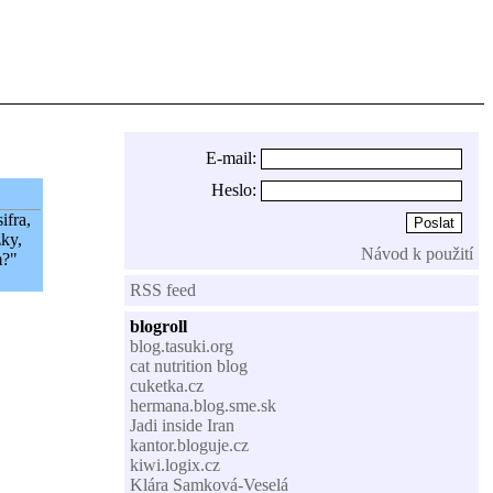
E-mail:
Heslo:
ifra,
zky,
Návod k použití
m?"
RSS feed
blogroll
blog.tasuki.org
cat nutrition blog
cuketka.cz
hermana.blog.sme.sk
Jadi inside Iran
kantor.bloguje.cz
kiwi.logix.cz
Klára Samková-Veselá