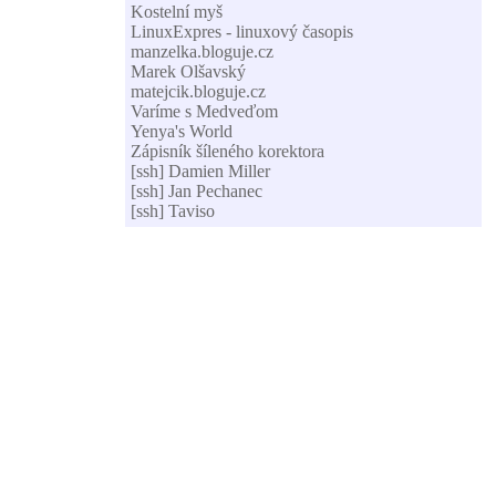
Kostelní myš
LinuxExpres - linuxový časopis
manzelka.bloguje.cz
Marek Olšavský
matejcik.bloguje.cz
Varíme s Medveďom
Yenya's World
Zápisník šíleného korektora
[ssh] Damien Miller
[ssh] Jan Pechanec
[ssh] Taviso