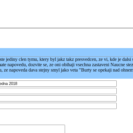
e jediny clen tymu, ktery byl jakz takz presvedcen, ze vi, kde je dalsi s
 mate napovedu, dozvite se, ze oni obihaji vsechna zastaveni Naucne ste
la, ze napoveda dava stejny smyl jako veta "Burty se opekaji nad ohne