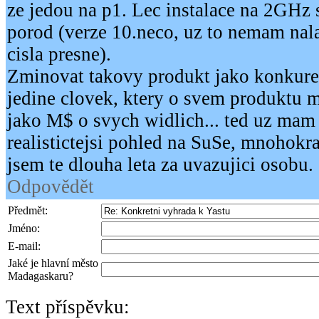
ze jedou na p1. Lec instalace na 2GHz 
porod (verze 10.neco, uz to nemam nala
cisla presne).
Zminovat takovy produkt jako konkur
jedine clovek, ktery o svem produktu m
jako M$ o svych widlich... ted uz m
realistictejsi pohled na SuSe, mnohokr
jsem te dlouha leta za uvazujici osobu.
Odpovědět
Předmět:
Jméno:
E-mail:
Jaké je hlavní město
Madagaskaru?
Text příspěvku: