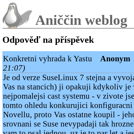
Aniččin weblog
Odpověď na příspěvek
Konkretni vyhrada k Yastu
Anonym
21:07)
Je od verze SuseLinux 7 stejna a vyvoj
Vas na stancich) ji opakuji kdykoliv je 
nejpomalejsi cast systemu - v zivote js
tomto ohledu konkurujici konfiguracni 
Novellu, proto Vas ostatne koupil - je
srovnani se Suse nevypadaji tak hrozne
vam to psal jednou, uz je to par let a je