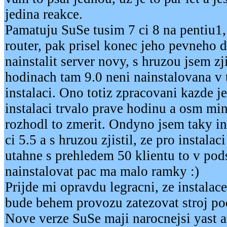
jedina reakce.
Pamatuju SuSe tusim 7 ci 8 na pentiu1,
router, pak prisel konec jeho pevneho d
nainstalit server novy, s hruzou jsem zji
hodinach tam 9.0 neni nainstalovana v 
instalaci. Ono totiz zpracovani kazde j
instalaci trvalo prave hodinu a osm mi
rozhodl to zmerit. Ondyno jsem taky i
ci 5.5 a s hruzou zjistil, ze pro instalac
utahne s prehledem 50 klientu to v pod
nainstalovat pac ma malo ramky :)
Prijde mi opravdu legracni, ze instalac
bude behem provozu zatezovat stroj pod
Nove verze SuSe maji narocnejsi yast a 