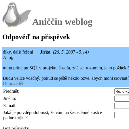
Aniččin weblog
Odpověď na příspěvek
díky, další řešení
Jirka
(26. 5. 2007 - 5:14)
Ahoj,
tomu principu SQL v projektu Josefa, zdá se, rozumím, je to požitek čí
Budu velice vděčný, pokud se ještě někdo ozve, abych mohl srovnat ř
Odpovědět
Předmět:
Jméno:
E-mail:
Jaká je pravděpodobnost, že vám na šestistěnné kostce
padne trojka?
Text příspěvku: