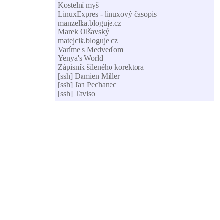
Kostelní myš
LinuxExpres - linuxový časopis
manzelka.bloguje.cz
Marek Olšavský
matejcik.bloguje.cz
Varíme s Medveďom
Yenya's World
Zápisník šíleného korektora
[ssh] Damien Miller
[ssh] Jan Pechanec
[ssh] Taviso