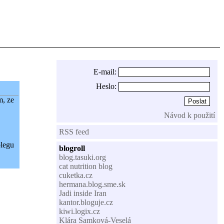
E-mail:
Heslo:
m, ze
Návod k použití
RSS feed
olegu
blogroll
blog.tasuki.org
cat nutrition blog
cuketka.cz
hermana.blog.sme.sk
Jadi inside Iran
kantor.bloguje.cz
kiwi.logix.cz
Klára Samková-Veselá