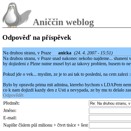
Aniččin weblog
Odpověď na příspěvek
Na druhou stranu, v Praze
anicka
(24. 4. 2007 - 15:51)
Na druhou stranu, v Praze snad nakonec nekoho najdeme... shaneni 
by dojizdeni z Plzne nutne musel byt az takovy problem, busem to net
Pokud jde o vek... myslim, ze je to asi tak to posledni, na cem zalezi :
Bylo by opravdu prima mit admina, ktereho bychom s LDAPem nemusel
co k nam dojizdi kazdy den z Usti a nevypada, ze by mu to delalo zasa
Odpovědět
Předmět:
Jméno:
E-mail:
Napište číslem půl milionu + čtvrt tisíce + šest