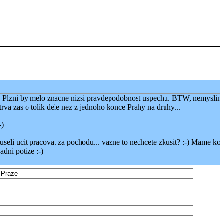
v Plzni by melo znacne nizsi pravdepodobnost uspechu. BTW, nemysli
rva zas o tolik dele nez z jednoho konce Prahy na druhy...
-)
i ucit pracovat za pochodu... vazne to nechcete zkusit? :-) Mame k
dni potize :-)