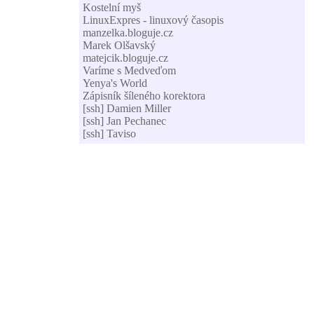
Kostelní myš
LinuxExpres - linuxový časopis
manzelka.bloguje.cz
Marek Olšavský
matejcik.bloguje.cz
Varíme s Medveďom
Yenya's World
Zápisník šíleného korektora
[ssh] Damien Miller
[ssh] Jan Pechanec
[ssh] Taviso