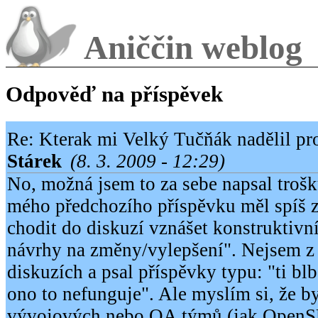
Aniččin weblog
Odpověď na příspěvek
Re: Kterak mi Velký Tučňák nadělil pr
Stárek
(8. 3. 2009 - 12:29)
No, možná jsem to za sebe napsal troš
mého předchozího příspěvku měl spíš z
chodit do diskuzí vznášet konstruktivní
návrhy na změny/vylepšení". Nejsem z 
diskuzích a psal příspěvky typu: "ti blbc
ono to nefunguje". Ale myslím si, že b
vývojových nebo QA týmů (jak OpenS