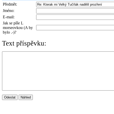
Předmět:
Jméno:
E-mail:
Jak se píše L
morseovkou (A by
bylo .-)?
Text příspěvku: