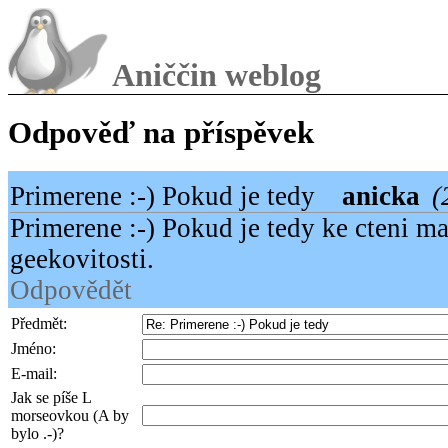
Aniččin weblog
Odpověď na příspěvek
Primerene :-) Pokud je tedy
anicka
(
Primerene :-) Pokud je tedy ke cteni m
geekovitosti.
Odpovědět
Předmět:
Jméno:
E-mail:
Jak se píše L
morseovkou (A by
bylo .-)?